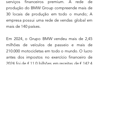
serviços financeiros premium. A rede de
produção do BMW Group compreende mais de
30 locais de produção em todo o mundo; A
empresa possui uma rede de vendas global em
mais de 140 países.
Em 2024, o Grupo BMW vendeu mais de 2,45
milhões de veículos de passeio e mais de
210.000 motocicletas em todo o mundo. O lucro
antes dos impostos no exercício financeiro de
2024 foi de € 11,0 bilhões em receitas de € 142,4
bilhões. Em 31 de dezembro de 2024, o BMW
Group tinha uma força de trabalho de 159.104
colaboradores.
O sucesso econômico do BMW Group sempre
se baseou no pensamento de longo prazo e na
ação responsável. A sustentabilidade é um
elemento-chave da estratégia corporativa do
BMW Group e abrange todos os produtos,
desde uma cadeia de produção adequada até a
fase de uso.