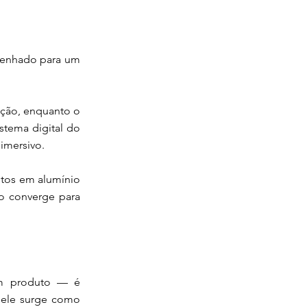
esenhado para um
ação, enquanto o
tema digital do
imersivo.
ntos em alumínio
o converge para
um produto — é
 ele surge como