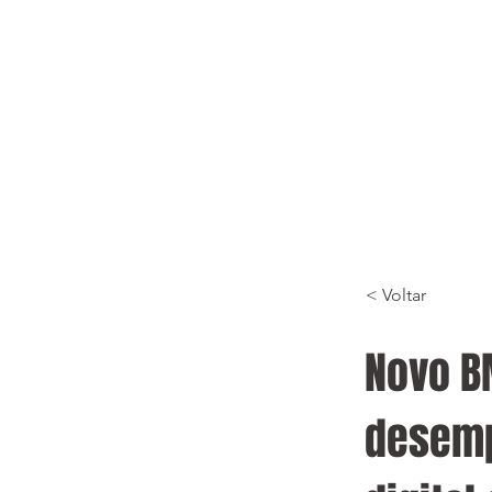
< Voltar
Novo B
desemp