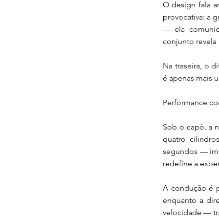
O design fala 
provocativa: a 
— ela comunica
conjunto revela 
Na traseira, o 
é apenas mais u
Performance co
Sob o capô, a n
quatro cilindr
segundos — impr
redefine a exper
A condução é pr
enquanto a dir
velocidade — tr