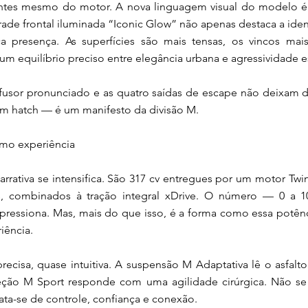
antes mesmo do motor. A nova linguagem visual do modelo é 
grade frontal iluminada “Iconic Glow” não apenas destaca a id
 presença. As superfícies são mais tensas, os vincos mais
um equilíbrio preciso entre elegância urbana e agressividade e
difusor pronunciado e as quatro saídas de escape não deixam d
m hatch — é um manifesto da divisão M.
mo experiência
arrativa se intensifica. São 317 cv entregues por um motor Tw
os, combinados à tração integral xDrive. O número — 0 a 
essiona. Mas, mais do que isso, é a forma como essa potênc
iência.
ecisa, quase intuitiva. A suspensão M Adaptativa lê o asfalt
eção M Sport responde com uma agilidade cirúrgica. Não se 
ata-se de controle, confiança e conexão.