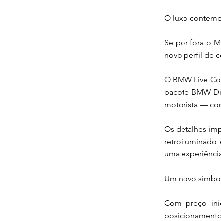
O luxo contempo
Se por fora o M
novo perfil de 
O BMW Live Cock
pacote BMW Dig
motorista — com
Os detalhes imp
retroiluminado
uma experiênci
Um novo símbol
Com preço ini
posicionamento