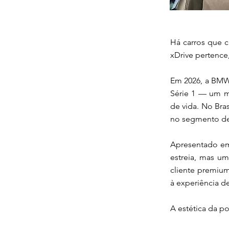
Há carros que
xDrive pertence
Em 2026, a BMW
Série 1 — um mo
de vida. No Bra
no segmento de
Apresentado em
estreia, mas u
cliente premiu
à experiência d
A estética da p