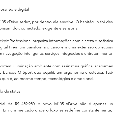
râneo é digital
135 xDrive seduz, por dentro ele envolve. O habitáculo foi d
consumidor: conectado, exigente e sensorial.
pit Professional organiza informações com clareza e sofistic
ital Premium transforma o carro em uma extensão do ecossis
 navegação inteligente, serviços integrados e entretenimento 
ortam: iluminação ambiente com assinatura gráfica, acabame
 e bancos M Sport que equilibram ergonomia e estética. Tud
a que é, ao mesmo tempo, tecnológica e emocional.
o de status
cial de R$ 459.950, o novo M135 xDrive não é apenas 
. Em um mercado onde o luxo se redefine constantemente,