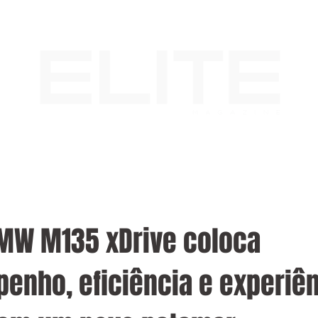
MW M135 xDrive coloca
enho, eficiência e experiê