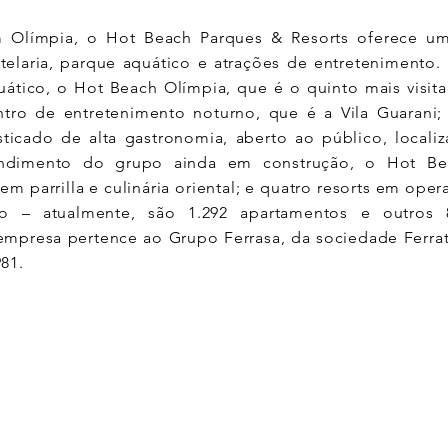
m Olímpia, o Hot Beach Parques & Resorts oferece u
otelaria, parque aquático e atrações de entretenimento
ático, o Hot Beach Olímpia, que é o quinto mais visit
ntro de entretenimento noturno, que é a Vila Guarani; 
sticado de alta gastronomia, aberto ao público, locali
ndimento do grupo ainda em construção, o Hot B
em parrilla e culinária oriental; e quatro resorts em ope
o – atualmente, são 1.292 apartamentos e outros
 empresa pertence ao Grupo Ferrasa, da sociedade Ferra
81.