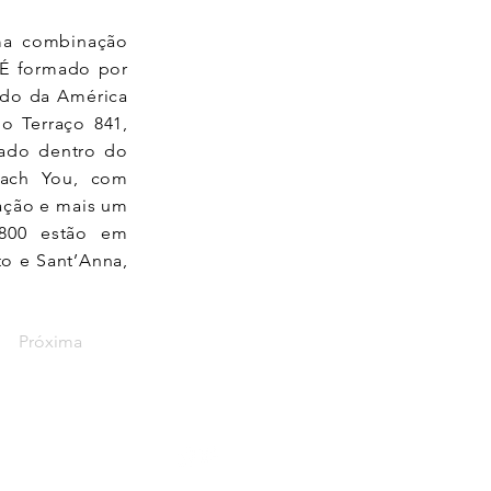
ma combinação
. É formado por
ado da América
o Terraço 841,
zado dentro do
each You, com
ração e mais um
 800 estão em
to e Sant’Anna,
Próxima