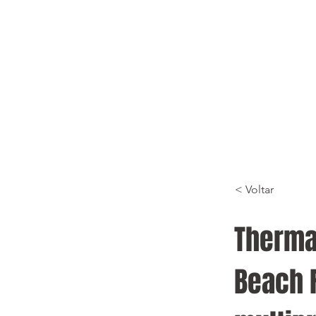
< Voltar
Therma
Beach 