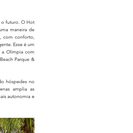
 o futuro. O Hot
 uma maneira de
e, com conforto,
gente. Esse é um
 a Olímpia com
t Beach Parque &
ndo hóspedes no
penas amplia as
mais autonomia e