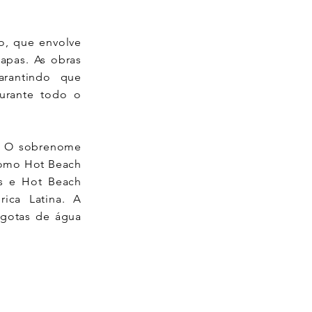
, que envolve
apas. As obras
arantindo que
durante todo o
s. O sobrenome
como Hot Beach
es e Hot Beach
ica Latina. A
 gotas de água