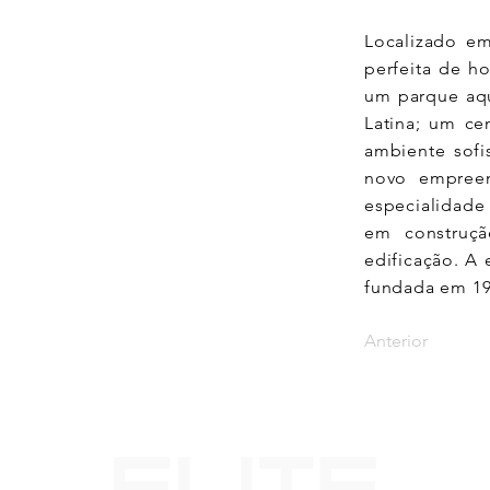
Localizado e
perfeita de h
um parque aqu
Latina; um ce
ambiente sofi
novo empree
especialidade 
em construçã
edificação. A
fundada em 19
Anterior